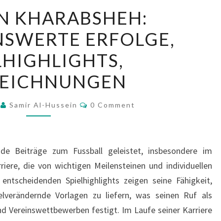
HUSSEIN
N KHARABSHEH:
KHARABSHEH:
SWERTE ERFOLGE,
BEMERKENSWERTE
ERFOLGE,
LHIGHLIGHTS,
SPIELHIGHLIGHTS,
ZEICHNUNGEN
AUSZEICHNUNGEN
Comments
6
Samir Al-Hussein
0 Comment
e Beiträge zum Fussball geleistet, insbesondere im
rriere, die von wichtigen Meilensteinen und individuellen
entscheidenden Spielhighlights zeigen seine Fähigkeit,
elverändernde Vorlagen zu liefern, was seinen Ruf als
und Vereinswettbewerben festigt. Im Laufe seiner Karriere