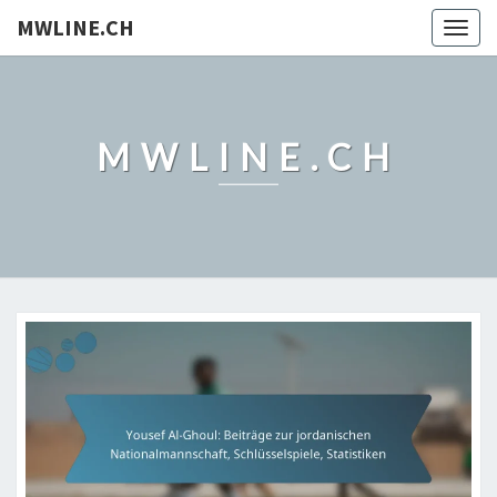
MWLINE.CH
Togg
navig
MWLINE.CH