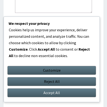
We respect your privacy
Name
*
Cookies help us improve your experience, deliver
personalized content, and analyze traffic. You can
choose which cookies to allow by clicking
Email
*
Customize
. Click
Accept All
to consent or
Reject
All
to decline non-essential cookies.
Website
Customize
Reject All
Save my name, email, and website in this
Accept All
browser for the next time I comment.