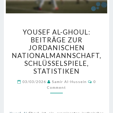
YOUSEF
YOUSEF AL-GHOUL:
AL-
BEITRÄGE ZUR
GHOUL:
JORDANISCHEN
BEITRÄGE
ZUR
NATIONALMANNSCHAFT,
JORDANISCHEN
SCHLÜSSELSPIELE,
NATIONALMANNSCHAFT,
STATISTIKEN
SCHLÜSSELSPIELE,
STATISTIKEN
Comment
03/03/2026
Samir Al-Hussein
0
Comment