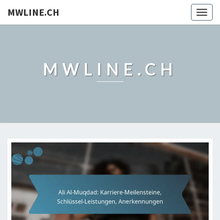
MWLINE.CH
Togg
navig
MWLINE.CH