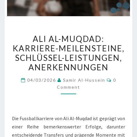
ALI
ALI AL-MUQDAD:
AL-
KARRIERE-MEILENSTEINE,
MUQDAD:
SCHLÜSSEL-LEISTUNGEN,
KARRIERE-
MEILENSTEINE,
ANERKENNUNGEN
SCHLÜSSEL-
Comment
04/03/2026
Samir Al-Hussein
0
LEISTUNGEN,
Comment
ANERKENNUNGEN
Die Fussballkarriere von Ali Al-Muqdad ist geprägt von
einer Reihe bemerkenswerter Erfolge, darunter
entscheidende Transfers und prägende Momente mit