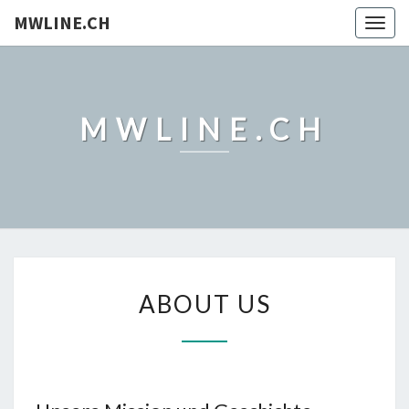
MWLINE.CH
Togg
navig
MWLINE.CH
ABOUT
ABOUT US
US