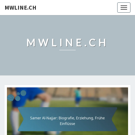
MWLINE.CH
Togg
navig
MWLINE.CH