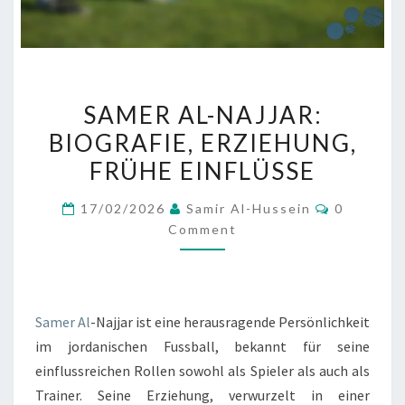
SAMER
SAMER AL-NAJJAR:
AL-
BIOGRAFIE, ERZIEHUNG,
NAJJAR:
FRÜHE EINFLÜSSE
BIOGRAFIE,
ERZIEHUNG,
Comment
17/02/2026
Samir Al-Hussein
0
FRÜHE
Comment
EINFLÜSSE
Samer Al
-Najjar ist eine herausragende Persönlichkeit
im jordanischen Fussball, bekannt für seine
einflussreichen Rollen sowohl als Spieler als auch als
Trainer. Seine Erziehung, verwurzelt in einer